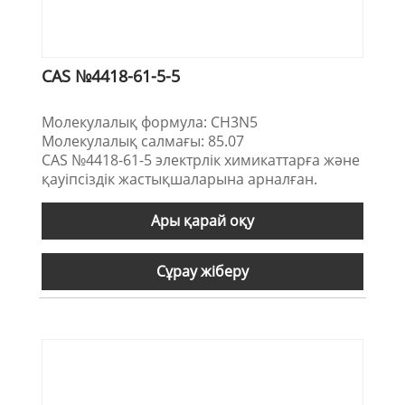
CAS №4418-61-5-5
Молекулалық формула: CH3N5
Молекулалық салмағы: 85.07
CAS №4418-61-5 электрлік химикаттарға және
қауіпсіздік жастықшаларына арналған.
Ары қарай оқу
Сұрау жіберу