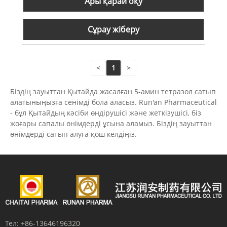
Ары қарай оқу
Сұрау жіберу
<
1
>
Біздің зауыттан Қытайда жасалған 5-амин тетразол сатып
алатыныңызға сенімді бола аласыз. Run'an Pharmaceutical
- бұл Қытайдың кәсіби өндірушісі және жеткізушісі, біз
жоғары сапалы өнімдерді ұсына аламыз. Біздің зауыттан
өнімдерді сатып алуға қош келдіңіз.
Тел:
+86-13646196320