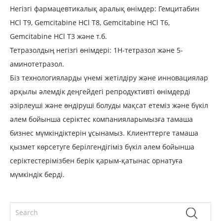
Негізгі фармацевтикалық аралық өнімдер: Гемцитабин
HCl T9, Gemcitabine HCl T8, Gemcitabine HCl T6,
Gemcitabine HCl T3 және т.б.
Тетразолдың негізгі өнімдері: 1Н-тетразол және 5-
аминотетразол.
Біз технологияларды үнемі жетілдіру және инновациялар
арқылы әлемдік деңгейдегі репродуктивті өнімдерді
әзірлеуші ​​және өндіруші болуды мақсат етеміз және бүкіл
әлем бойынша серіктес компанияларымызға тамаша
бизнес мүмкіндіктерін ұсынамыз. Клиенттерге тамаша
қызмет көрсетуге берілгендігіміз бүкіл әлем бойынша
серіктестерімізбен берік қарым-қатынас орнатуға
мүмкіндік берді.