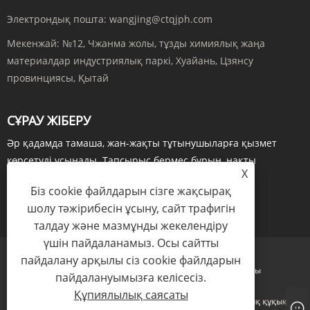
Электрондық пошта:
wangjing@ctqjph.com
Мекенжай:
№12, Чжанма жолы, тұзды химиялық жаңа
материалдар индустриялық паркі, Хуайань, Цзянсу
провинциясы, Қытай
СҰРАУ ЖІБЕРУ
Әр қадамда тамаша, жан-жақты тұтынушыларға қызмет
көрсетуді ұсынады. Тапсырыс бермес бұрын, нақты
X
уақыттағы сұраулар арқылы...
Біз cookie файлдарын сізге жақсырақ
ҚАЗІР СҰРАУ
шолу тәжірибесін ұсыну, сайт трафигін
талдау және мазмұнды жекелендіру
үшін пайдаланамыз. Осы сайтты
пайдалану арқылы сіз cookie файлдарын
Links
Sitemap
RSS
XML
Құпиялылық саясаты
пайдалануымызға келісесіз.
Құпиялылық саясаты
Copyright © 2024 Jiangsu Run'an Pharmaceutical Co. Ltd. Барлық құқықтар