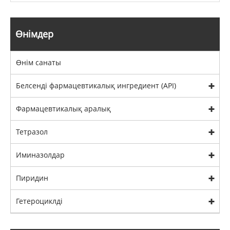
Өнімдер
Өнім санаты
Белсенді фармацевтикалық ингредиент (API)
Фармацевтикалық аралық
Тетразол
Иминазолдар
Пиридин
Гетероциклді