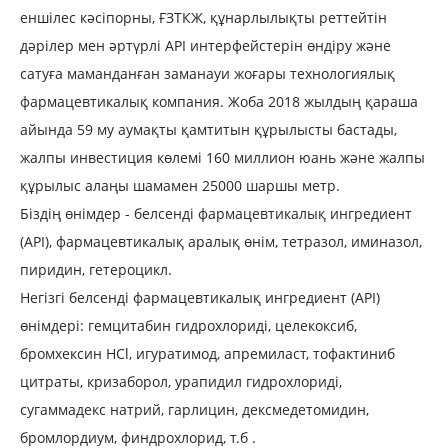
еншілес кәсіпорны, ҒЗТКЖ, құнарлылықты реттейтін
дәрілер мен әртүрлі API интерфейстерін өндіру және
сатуға маманданған заманауи жоғары технологиялық
фармацевтикалық компания. Жоба 2018 жылдың қараша
айында 59 му аумақты қамтитын құрылысты бастады,
жалпы инвестиция көлемі 160 миллион юань және жалпы
құрылыс алаңы шамамен 25000 шаршы метр.
Біздің өнімдер - белсенді фармацевтикалық ингредиент
(API), фармацевтикалық аралық өнім, тетразол, иминазол,
пиридин, гетероцикл.
Негізгі белсенді фармацевтикалық ингредиент (API)
өнімдері: гемцитабин гидрохлориді, целекоксиб,
бромхексин HCl, игуратимод, апремиласт, тофактиниб
цитраты, кризаборол, урапидил гидрохлориді,
сугаммадекс натрий, гарлицин, дексмедетомидин,
бромлордиум, финдрохлорид, т.б .