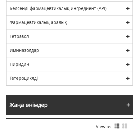
Белсенді фармацевтикалық ингредиент (API)
Фармацевтикалық аралық
Тетразол
Иминазолдар
Пиридин
Гетероциклді
Жаңа өнімдер
View as