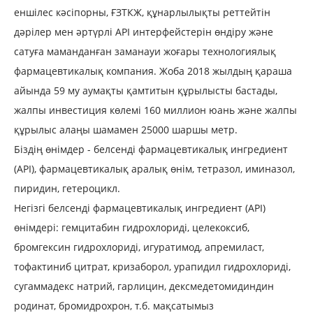
еншілес кәсіпорны, ҒЗТКЖ, құнарлылықты реттейтін
дәрілер мен әртүрлі API интерфейстерін өндіру және
сатуға маманданған заманауи жоғары технологиялық
фармацевтикалық компания. Жоба 2018 жылдың қараша
айында 59 му аумақты қамтитын құрылысты бастады,
жалпы инвестиция көлемі 160 миллион юань және жалпы
құрылыс алаңы шамамен 25000 шаршы метр.
Біздің өнімдер - белсенді фармацевтикалық ингредиент
(API), фармацевтикалық аралық өнім, тетразол, иминазол,
пиридин, гетероцикл.
Негізгі белсенді фармацевтикалық ингредиент (API)
өнімдері: гемцитабин гидрохлориді, целекоксиб,
бромгексин гидрохлориді, игуратимод, апремиласт,
тофактиниб цитрат, кризаборол, урапидил гидрохлориді,
сугаммадекс натрий, гарлицин, дексмедетомидиндин
родинат, бромидрохрон, т.б. мақсатымыз