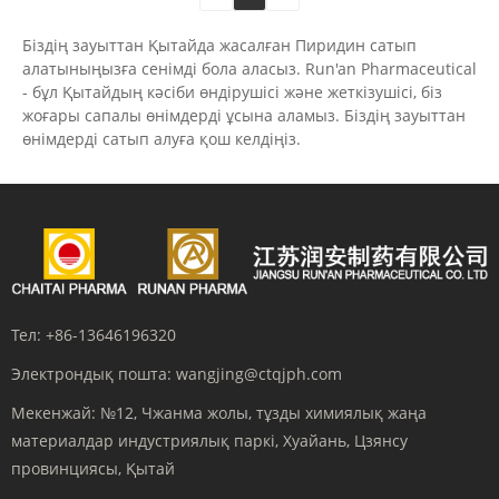
Біздің зауыттан Қытайда жасалған Пиридин сатып
алатыныңызға сенімді бола аласыз. Run'an Pharmaceutical
- бұл Қытайдың кәсіби өндірушісі және жеткізушісі, біз
жоғары сапалы өнімдерді ұсына аламыз. Біздің зауыттан
өнімдерді сатып алуға қош келдіңіз.
Тел:
+86-13646196320
Электрондық пошта:
wangjing@ctqjph.com
Мекенжай:
№12, Чжанма жолы, тұзды химиялық жаңа
материалдар индустриялық паркі, Хуайань, Цзянсу
провинциясы, Қытай