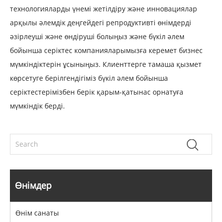
технологияларды үнемі жетілдіру және инновациялар
арқылы әлемдік деңгейдегі репродуктивті өнімдерді
әзірлеуші ​​және өндіруші болыңыз және бүкіл әлем
бойынша серіктес компанияларымызға керемет бизнес
мүмкіндіктерін ұсыныңыз. Клиенттерге тамаша қызмет
көрсетуге берілгендігіміз бүкіл әлем бойынша
серіктестерімізбен берік қарым-қатынас орнатуға
мүмкіндік берді.
Өнімдер
Өнім санаты