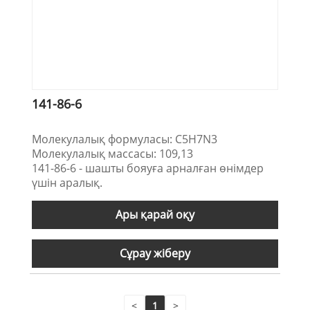
141-86-6
Молекулалық формуласы: C5H7N3
Молекулалық массасы: 109,13
141-86-6 - шашты бояуға арналған өнімдер
үшін аралық.
Ары қарай оқу
Сұрау жіберу
<
1
>