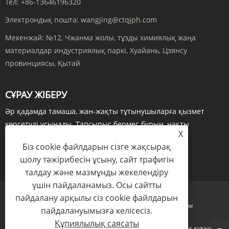
Тел:
+86-13646196320
Электрондық пошта:
wangjing@ctqjph.com
Мекенжай:
№12, Чжанма жолы, тұзды химиялық жаңа
материалдар индустриялық паркі, Хуайань, Цзянсу
провинциясы, Қытай
СҰРАУ ЖІБЕРУ
Әр қадамда тамаша, жан-жақты тұтынушыларға қызмет
көрсетуді ұсынады. Тапсырыс бермес бұрын, нақты
X
уақыттағы сұраулар арқылы...
Біз cookie файлдарын сізге жақсырақ
ҚАЗІР СҰРАУ
шолу тәжірибесін ұсыну, сайт трафигін
талдау және мазмұнды жекелендіру
үшін пайдаланамыз. Осы сайтты
пайдалану арқылы сіз cookie файлдарын
Links
Sitemap
RSS
XML
Құпиялылық саясаты
пайдалануымызға келісесіз.
Құпиялылық саясаты
Copyright © 2024 Jiangsu Run'an Pharmaceutical Co. Ltd. Барлық құқықтар