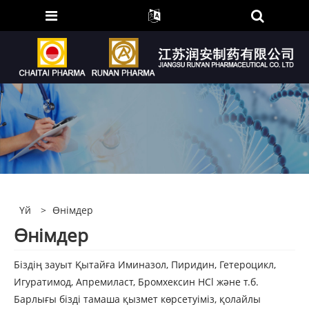
Үй
>
Өнімдер
Өнімдер
Біздің зауыт Қытайға Иминазол, Пиридин, Гетероцикл,
Игуратимод, Апремиласт, Бромхексин HCl және т.б.
Барлығы бізді тамаша қызмет көрсетуіміз, қолайлы