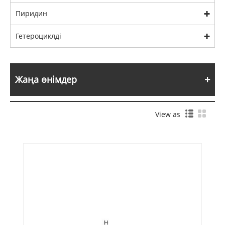
Пиридин
Гетероциклді
Жаңа өнімдер
View as