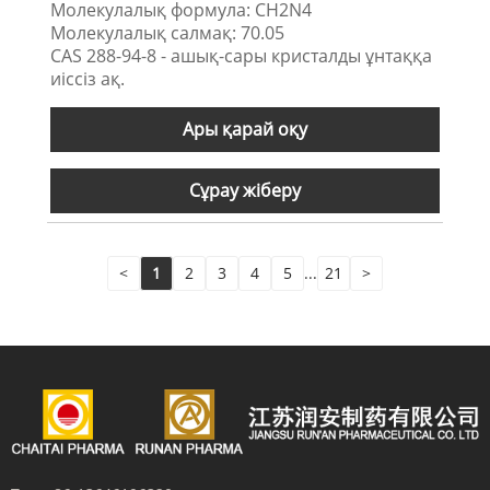
Молекулалық формула: CH2N4
Молекулалық салмақ: 70.05
CAS 288-94-8 - ашық-сары кристалды ұнтаққа
иіссіз ақ.
Ары қарай оқу
Сұрау жіберу
<
1
2
3
4
5
...
21
>