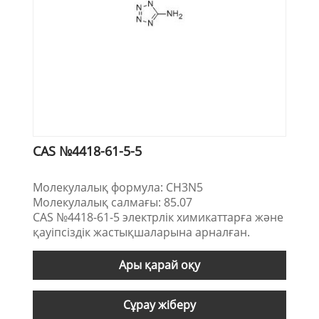
CAS №4418-61-5-5
Молекулалық формула: CH3N5
Молекулалық салмағы: 85.07
CAS №4418-61-5 электрлік химикаттарға және
қауіпсіздік жастықшаларына арналған.
Ары қарай оқу
Сұрау жіберу