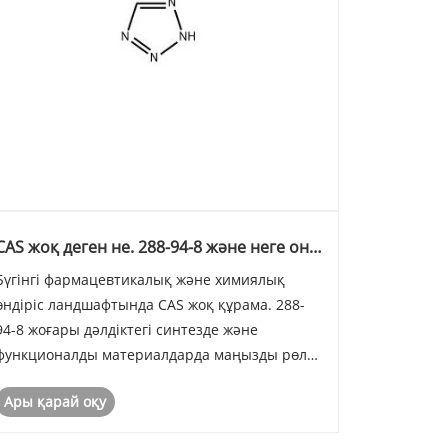
CAS жоқ деген не. 288-94-8 және неге оны
ойлайсың?
Бүгінгі фармацевтикалық және химиялық
өндіріс ландшафтында CAS жоқ құрама. 288-
94-8 жоғары дәлдіктегі синтезде және
функционалды материалдарда маңызды рөл
атқарады. Jiangsu Run'an Pharmaceutical Co.
Ары қарай оқу
Ltd. біз бұл қосылысты сапа, қауіпсіздік және
бақылауға қатаң көңіл-күймен жеткіземіз, ал