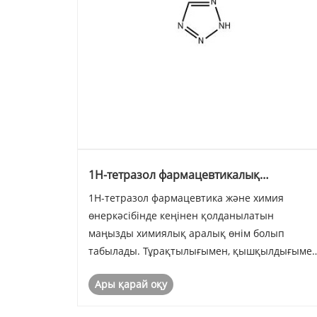
1Н-тетразол фармацевтикалық
қолданбаларға қалай әсер етеді?
1Н-тетразол фармацевтика және химия
өнеркәсібінде кеңінен қолданылатын
маңызды химиялық аралық өнім болып
табылады. Тұрақтылығымен, қышқылдығыме
және қосылу реакцияларына қатысу
Ары қарай оқу
қабілетімен танымал 1Н-тетразол белсенді
фармацевтикалық ингредиенттерді (API) және