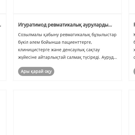
Игуратимод ревматикалық ауруларды
емдеуді қалай өзгерте алады?
Созылмалы қабыну ревматикалық бұзылыстар
бүкіл әлем бойынша пациенттерге,
клиницистерге және денсаулық сақтау
жүйесіне айтарлықтай салмақ түсіреді. Ауруды
өзгертетін жаңа антиревматикалық препарат
Ары қарай оқу
ретінде Игуратимод ревматоидты артрит пен
соған байланысты жағдайлар үшін жаңа емдік
опцияны қамтамасыз......