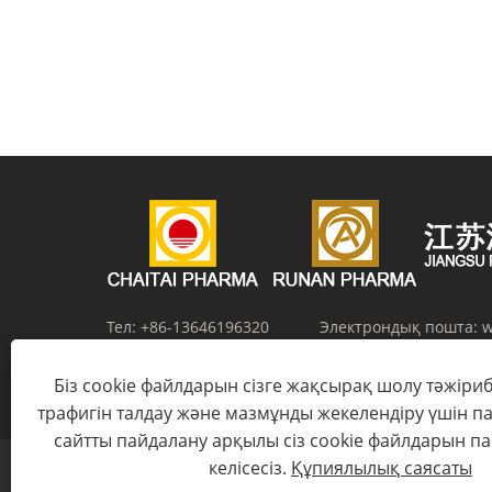
басқа гетероциклді қосылыстарды синте......
Тел:
+86-13646196320
Электрондық пошта:
w
Мекенжай:
№12, Чжанма жолы, тұзды химиялық ж
Біз cookie файлдарын сізге жақсырақ шолу тәжіриб
индустриялық паркі, Хуайань, Цзянсу провинцияс
трафигін талдау және мазмұнды жекелендіру үшін п
сайтты пайдалану арқылы сіз cookie файлдарын 
келісесіз.
Құпиялылық саясаты