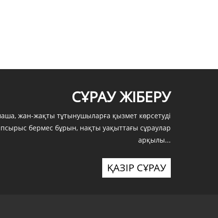
мұнда сатып......
СҰРАУ ЖІБЕРУ
маша, жан-жақты тұтынушыларға қызмет көрсетуді
апсырыс бермес бұрын, нақты уақыттағы сұраулар
арқылы...
ҚАЗІР СҰРАУ