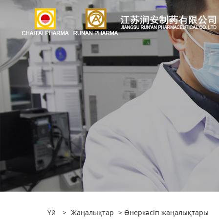
Үй
>
Жаңалықтар
> Өнеркәсіп жаңалықтары