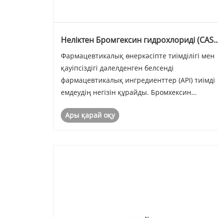
Неліктен Бромгексин гидрохлориді (CAS
611-75-6) тыныс алу және
Фармацевтикалық өнеркәсіпте тиімділігі мен
экспекторанттық терапиядағы негізгі API
қауіпсіздігі дәлелденген белсенді
болып табылады?
фармацевтикалық ингредиенттер (API) тиімді
емдеудің негізін құрайды. Бромхексин
гидрохлориді (CAS 611-75-6) - өткір және
Ары қарай оқу
созылмалы тыныс алу жағдайларын емдеуде
қолданылатын кеңінен танымал қақырық
түсіретін дәрі. Jiangsu Z......