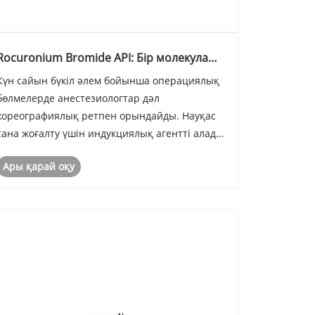
Rocuronium Bromide API: Бір молекула
бүкіл әлем бойынша жалпы анестезияны
Күн сайын бүкіл әлем бойынша операциялық
қалай қолдайды?
бөлмелерде анестезиологтар дәл
хореографиялық ретпен орындайды. Науқас
сана жоғалту үшін индукциялық агентті алады.
Содан кейін жүйке-бұлшықет блокаторы келеді
Ары қарай оқу
- қаңқа бұлшықеттерін, соның ішінде тыныс
алу үшін қажет ететін парализдік препарат.
Анестезиолог э......