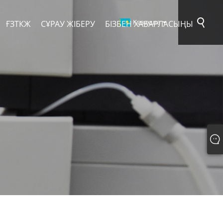
Қазақша
ҒЗТКЖ
СҰРАУ ЖІБЕРУ
БІЗБЕН ХАБАРЛАСЫҢЫ