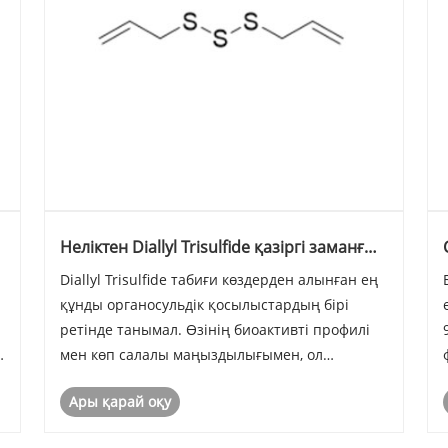
Неліктен Diallyl Trisulfide қазіргі заманғы
химиялық қосымшаларда маңызды
Diallyl Trisulfide табиғи көздерден алынған ең
қосылыс бола ма?
құнды органосульдік қосылыстардың бірі
ретінде танымал. Өзінің биоактивті профилі
н
мен көп салалы маңыздылығымен, ол
фармацевтика, тамақ қоспалары,
Ары қарай оқу
ауылшаруашылығы және химиялық
синтездерде жиі қолданылады. Мен оның