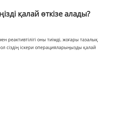
зді қалай өткізе алады?
 реактивтілігі оны тиімді, жоғары тазалық
ол сіздің іскери операцияларыңызды қалай