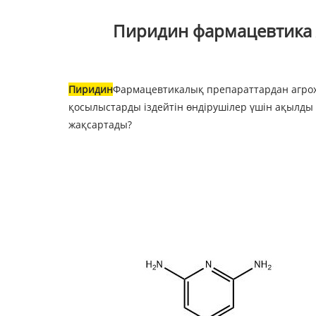
Пиридин фармацевтика ж
Пиридин
Фармацевтикалық препараттардан агрохи
қосылыстарды іздейтін өндірушілер үшін ақылды
жақсартады?