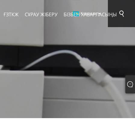
Қазақша
ҒЗТКЖ
СҰРАУ ЖІБЕРУ
БІЗБЕН ХАБАРЛАСЫҢЫ