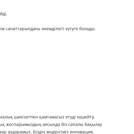
йді.
нім санаттарындағы икемділікті күтуге болады.
тикалық шикізатпен қамтамасыз етуді күшейту,
ялық жоспарымыздың аясында біз сапалы бақылау
р аударамыз. Біздің өндірісіміз инновация,