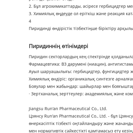
2. Бұл агрохимикаттарды, әсіресе гербицидтер 
3. Химиялық өңдеуде ол еріткіш және реакция кат
4
Пиридинді өндірістік тізбектіңше біріктіру арқыл
Пиридиннің өтінімдері
Пиридин секторлардың кең спектрінде қолданыла
Фармацевтика: В3 дәрумені (ниацин), антигиста
Ауыл шаруашылығы: гербицидтер, фунгицидтер ж
Химиялық өндіріс: органикалық синтезге арналға
Бояулар мен жабындар: шайырлар мен бояғышт
· Зертханалық зерттеулер: академиялық және ко
Jiangsu Run'an Pharmaceutical Co., Ltd.
Цзянсу Run'an Pharmaceutical Co., Ltd. - бұл Цз
өнеркәсіптік тізбекті оңтайландыру және жаһанд
мен нормативтік сәйкестікті қамтамасыз ету кезі