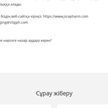
лыққа алады.
біздің веб-сайтқа кіріңіз: https://www.jsrapharm.com
gjing@ctqjph.com
е нәрсеге назар аудару керек?
Сұрау жіберу