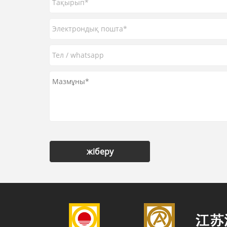
жіберу