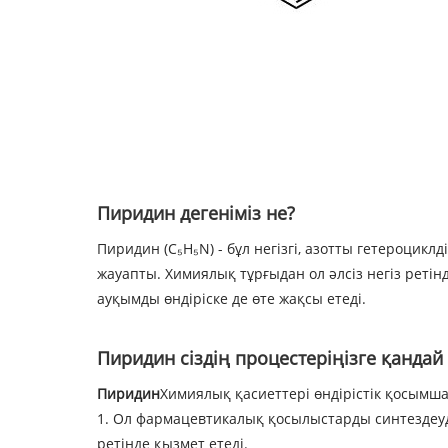
Пиридин дегеніміз не?
Пиридин (C₅H₅N) - бұл негізгі, азотты гетероцик
жауапты. Химиялық тұрғыдан ол әлсіз негіз реті
ауқымды өндіріске де өте жақсы етеді.
Пиридин сіздің процестеріңізге қандай 
Пиридин
Химиялық қасиеттері өндірістік қосым
1. Ол фармацевтикалық қосылыстарды синтездеуд
ретінде қызмет етеді.