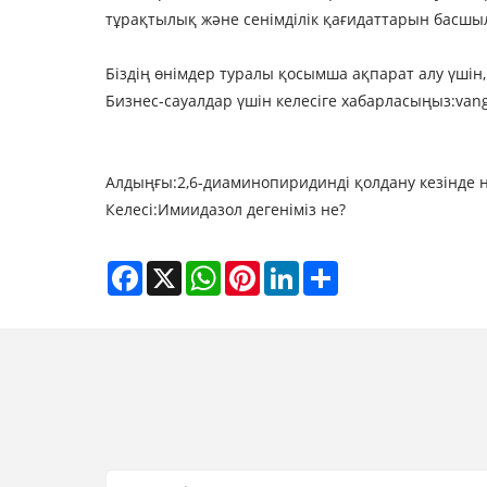
тұрақтылық және сенімділік қағидаттарын басшы
Біздің өнімдер туралы қосымша ақпарат алу үшін, 
Бизнес-сауалдар үшін келесіге хабарласыңыз:
van
Алдыңғы:
2,6-диаминопиридинді қолдану кезінде н
Келесі:
Имиидазол дегеніміз не?
Facebook
X
WhatsApp
Pinterest
LinkedIn
Share