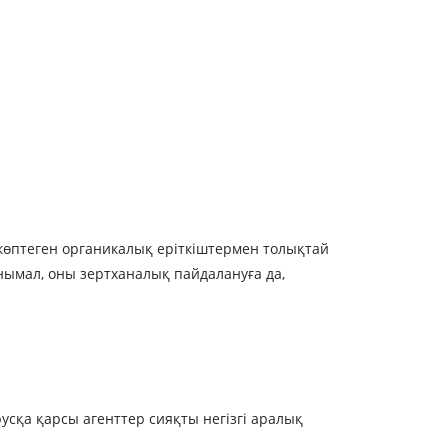
е көптеген органикалық еріткіштермен толықтай
нымал, оны зертханалық пайдалануға да,
сқа қарсы агенттер сияқты негізгі аралық