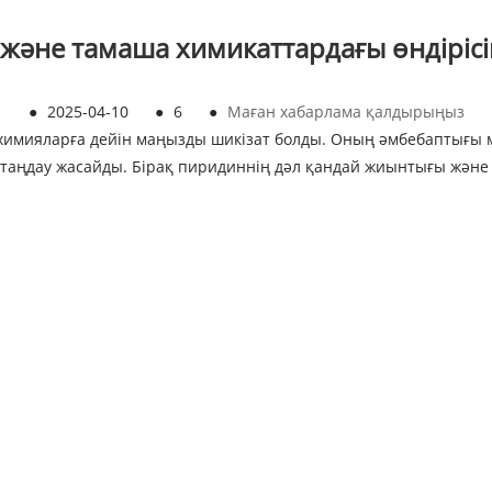
әне тамаша химикаттардағы өндірісіңі
●
2025-04-10
●
6
●
Маған хабарлама қалдырыңыз
мияларға дейін маңызды шикізат болды. Оның әмбебаптығы мен
 таңдау жасайды. Бірақ пиридиннің дәл қандай жиынтығы және 