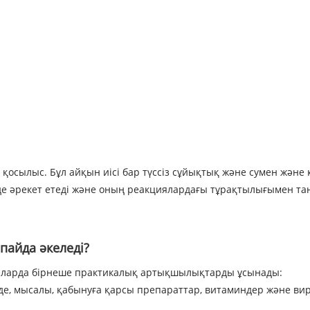
лді қосылыс. Бұл айқын иісі бар түссіз сұйықтық және сумен жән
нде әрекет етеді және оның реакциялардағы тұрақтылығымен та
пайда әкеледі?
шаларда бірнеше практикалық артықшылықтарды ұсынады:
е, мысалы, қабынуға қарсы препараттар, витаминдер және виру