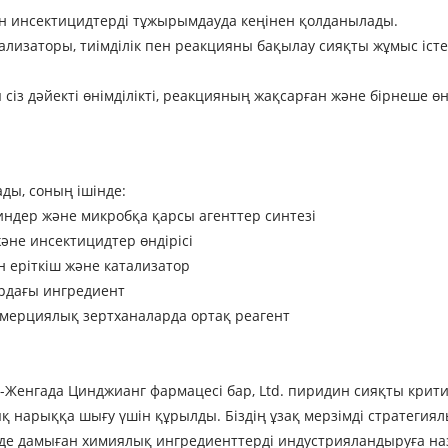
мен инсектицидтерді тұжырымдауда кеңінен қолданылады.
ализаторы, тиімділік пен реакцияны бақылау сияқты жұмыс істе
ы сіз дәйекті өнімділікті, реакцияның жақсарған және бірнеше ө
ды, соның ішінде:
миндер және микробқа қарсы агенттер синтезі
әне инсектицидтер өндірісі
н еріткіш және катализатор
ардағы ингредиент
ммерциялық зертханаларда ортақ реагент
янсу-Женгада Цинджианг фармацесі бар, Ltd. пиридин сияқты кри
ық нарыққа шығу үшін құрылды. Біздің ұзақ мерзімді стратеги
нде дамыған химиялық ингредиенттерді индустрияландыруға наза