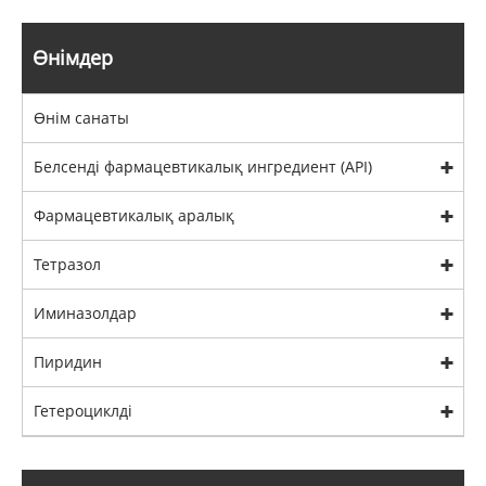
Өнімдер
Өнім санаты
Белсенді фармацевтикалық ингредиент (API)
Фармацевтикалық аралық
Тетразол
Иминазолдар
Пиридин
Гетероциклді