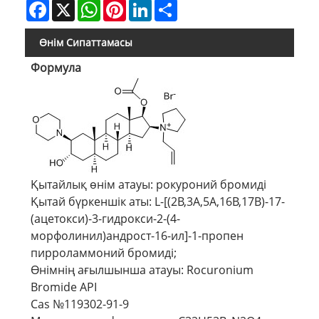
Facebook
X
WhatsApp
Pinterest
LinkedIn
Share
Өнім Сипаттамасы
Формула
Қытайлық өнім атауы: рокуроний бромиді
Қытай бүркеншік аты: L-[(2Β,3Α,5Α,16Β,17Β)-17-
(ацетокси)-3-гидрокси-2-(4-
морфолинил)андрост-16-ил]-1-пропен
пирроламмоний бромиді;
Өнімнің ағылшынша атауы: Rocuronium
Bromide API
Cas №119302-91-9