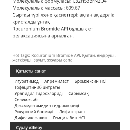
Молекулалық формуласы: C32H53BrN2O4
Молекулалық массасы: 609,67
Сыртқы түрі және қасиеттері: ақтан ақ дерлік
кристалды ұнтақ
Rocuronium Bromide API бұлшық ет
релаксациясына арналған.
Hot Tags: Rocuronium Bromide API, Қытай, өндіруші,
жеткізуші, зауыт, жоғары сапа
Қатысты санат
Игуратимод
Апремиласт
Бромхексин HCl
Тофацитиниб цитраты
Урапидил гидрохлориді
Сарымсақ
Селекоксиб
Дексмедетомидин гидрохлориді
Рокуроний бромиді
Лифитеграст
Дифеликефалин
Гемцитабин HCl
Сұрау жіберу