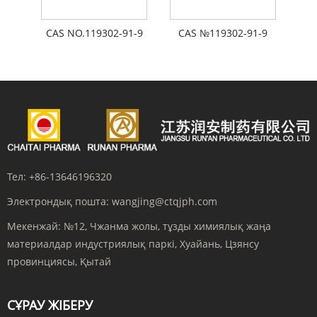
CAS NO.119302-91-9
CAS №119302-91-9
Тел:
+86-13646196320
Электрондық пошта:
wangjing@ctqjph.com
Мекенжай:
№12, Чжанма жолы, тұзды химиялық жаңа
материалдар индустриялық паркі, Хуайань, Цзянсу
провинциясы, Қытай
СҰРАУ ЖІБЕРУ