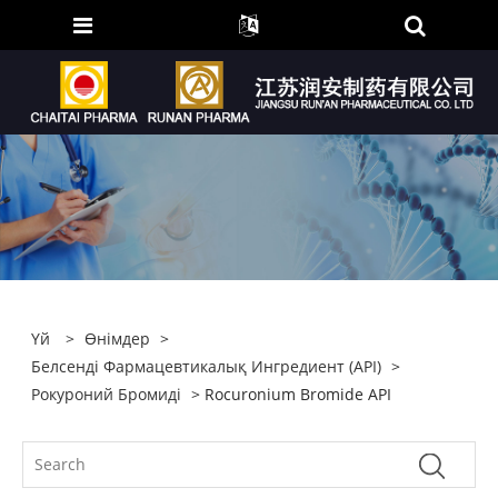
Үй
>
Өнімдер
>
Белсенді Фармацевтикалық Ингредиент (API)
>
Рокуроний Бромиді
> Rocuronium Bromide API