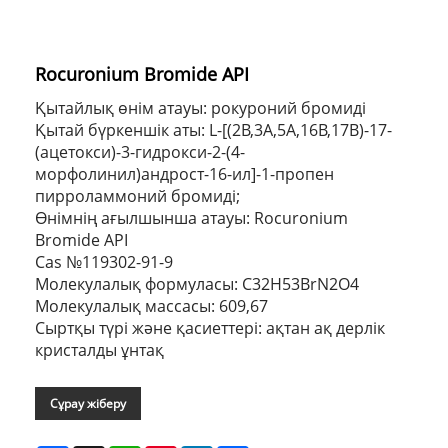
Rocuronium Bromide API
Қытайлық өнім атауы: рокуроний бромиді
Қытай бүркеншік аты: L-[(2Β,3Α,5Α,16Β,17Β)-17-
(ацетокси)-3-гидрокси-2-(4-
морфолинил)андрост-16-ил]-1-пропен
пирроламмоний бромиді;
Өнімнің ағылшынша атауы: Rocuronium
Bromide API
Cas №119302-91-9
Молекулалық формуласы: C32H53BrN2O4
Молекулалық массасы: 609,67
Сыртқы түрі және қасиеттері: ақтан ақ дерлік
кристалды ұнтақ
Сұрау жіберу